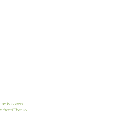
 she is sooooo
he front! Thanks