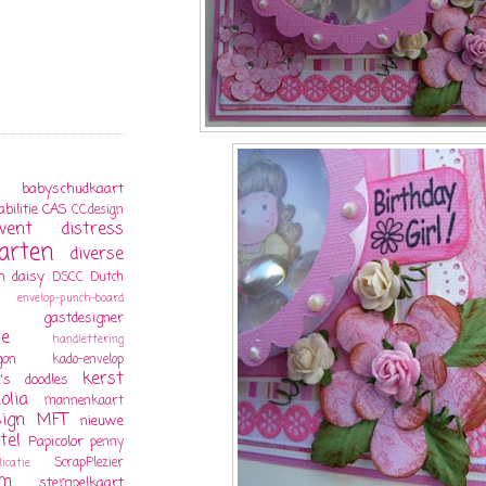
babyschudkaart
bilitie
CAS
CC.design
went
distress
arten
diverse
n daisy
DSCC
Dutch
envelop-punch-board
gastdesigner
je
handlettering
gon
kado-envelop
kerst
's doodles
olia
mannenkaart
ign
MFT
nieuwe
tel
Papicolor
penny
ScrapPlezier
licatie
rm
stempelkaart