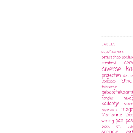
LABELS
aquamarkers
beterschap
bordera
der
creabest
diverse ka
projecten
don e
Eline
Doobadoo
fotoboekje
geboortekaart
hexa
hangler
kadootje
karen
magn
koperpoets
Marianne Des
pan pas
woning
pti
black
pub
speciale vo