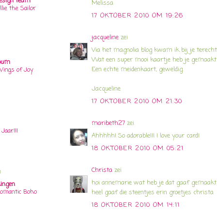
esign Team
Melissa
llie the Sailor
17 OKTOBER 2010 OM 19:26
jacqueline
zei
Via het magnolia blog kwam ik bij je terecht
Wat een super mooi kaartje heb je gemaakt ze
lbum
Een echte meidenkaart, geweldig.
ings of Joy
Jacqueline
17 OKTOBER 2010 OM 21:30
maribeth27
zei
 Jaar!!!
Ahhhhh! So adorable!!! I love your card!
18 OKTOBER 2010 OM 05:21
Christa
zei
n
hoi annemarie wat heb je dat gaaf gemaakt 
ingen
omantic Boho
heel gaaf die steentjes erin groetjes christa
18 OKTOBER 2010 OM 14:11