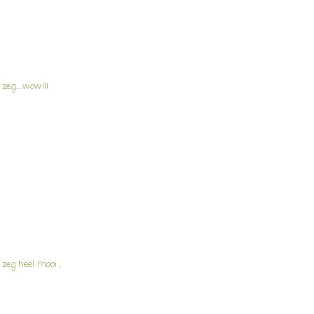
.
g.....wow!!!
zeg heel mooi ,