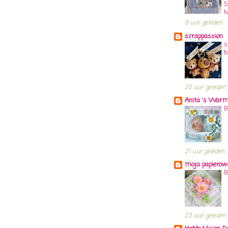
S
k
8 uur geleden
scrappassion
s
b
20 uur geleden
Anita 's Warm
B
21 uur geleden
moja papierow
B
23 uur geleden