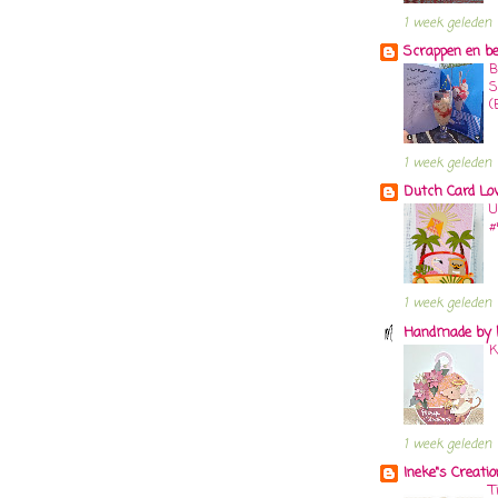
1 week geleden
Scrappen en b
B
S
(
1 week geleden
Dutch Card Lo
U
#
1 week geleden
Handmade by 
K
1 week geleden
Ineke"s Creati
T