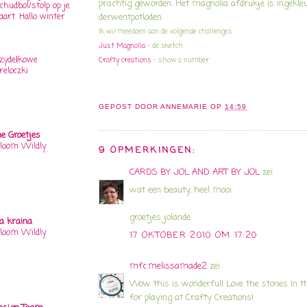
prachtig geworden. Het magnolia afdrukje is ingekle
chudbol/stolp op je
aart. Hallo winter
derwentpotloden.
Ik wil meedoen aan de volgende challenges:
Just Magnolia
- de sketch
zydełkowe
Crafty creations
- show a number
reloczki
GEPOST DOOR
ANNEMARIE
OP
14:59
e Groetjes
loom Wildly
9 OPMERKINGEN:
CARDS BY JOL AND ART BY JOL
zei
wat een beauty, heel mooi.
groetjes jolande
a kraina
loom Wildly
17 OKTOBER 2010 OM 17:20
mfc.melissamade2
zei
Wow this is wonderful! Love the stones in t
for playing at Crafty Creations!