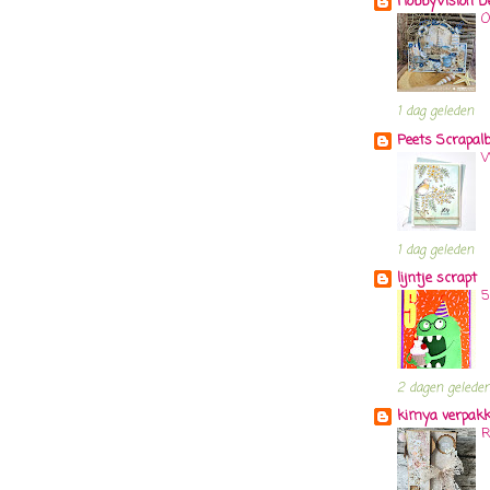
HobbyVision D
O
1 dag geleden
Peets Scrapa
W
1 dag geleden
lijntje scrapt
5
2 dagen gelede
kimya verpakk
R