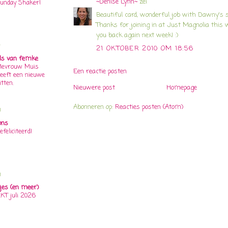
~Denise Lynn~
zei
unday Shaker!
Beautiful card, wonderful job with Dawny's s
Thanks for joining in at Just Magnolia this 
you back again next week! :)
21 OKTOBER 2010 OM 18:56
ls van femke
evrouw Muis
Een reactie posten
eeft een nieuwe
itten.
Nieuwere post
Homepage
Abonneren op:
Reacties posten (Atom)
n
ons
efeliciteerd!
n
jes (en meer)
KT juli 2026