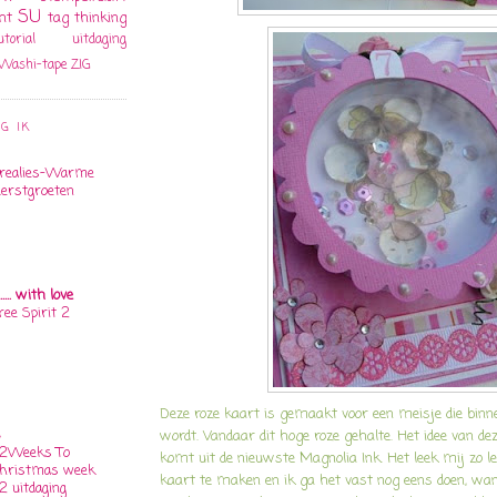
SU
ht
tag
thinking
utorial
uitdaging
Washi-tape
ZIG
G IK
realies-Warme
erstgroeten
.. with love
ree Spirit 2
Deze roze kaart is gemaakt voor een meisje die binn
s
wordt. Vandaar dit hoge roze gehalte. Het idee van d
2Weeks To
komt uit de nieuwste Magnolia Ink. Het leek mij zo l
hristmas week
kaart te maken en ik ga het vast nog eens doen, wa
2 uitdaging