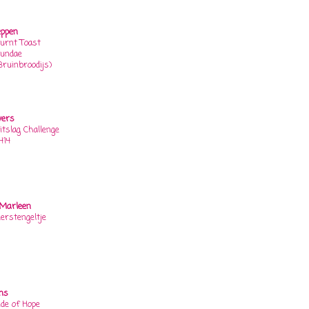
eppen
urnt Toast
undae
Bruinbroodijs)
vers
itslag Challenge
414
Marleen
erstengeltje
ons
ide of Hope