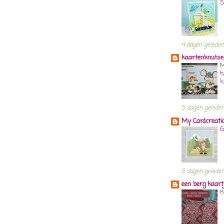
S
4 dagen geleden
kaartenknutse
M
h
k
5 dagen gelede
My Cardcreati
G
5 dagen gelede
een berg kaart
K