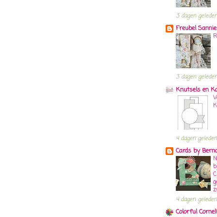
3 dagen gelede
Freubel Sannie
R
3 dagen gelede
Knutsels en K
V
K
4 dagen geleden
Cards by Bern
N
b
C
g
z
4 dagen geleden
Colorful Cornel