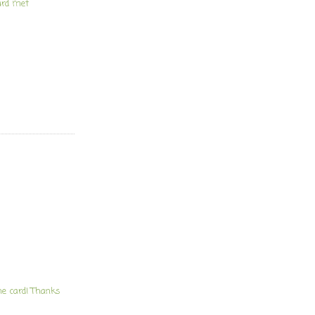
urd met
he card! Thanks