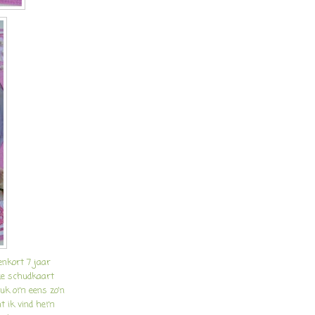
enkort 7 jaar
eze schudkaart
euk om eens zo'n
nt ik vind hem