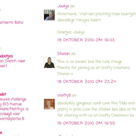
Joukje
zei
n
Annemarie... Wat een prachtig mooi kaartje!!
Geweldige meisjes kaart.
omantic Boho
Groetjes Joukje
18 OKTOBER 2010 OM 19:03
n
Sharon
zei
adootjes
an Sketch naar
This is so sweet, love the cute image.
aart
Thanks for joining us at Crafty Creations.
Sharon x
18 OKTOBER 2010 OM 23:24
adet
craftyb
zei
ieuwe challenge
absolutely gorgeous card! Love this Tilda and
ij 613 Avenue
reate/Matthijs is
pretty in pink! Love the shaker box idea on t
eslaagd voor
for sharing with us at Crafty Creations! bx
wemdiploma B.
19 OKTOBER 2010 OM 19:55
ie