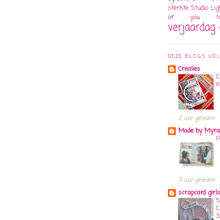
sterkte
Studio Lig
of you
t
verjaardag
DEZE BLOGS VOL
Crealies
C
K
2 uur geleden
Made by Myra...
F
3 uur geleden
scrapcard girl
5
C
3